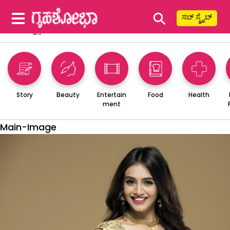
⚲
ಸಬ್ ಸ್ಕ್ರೈಬ್
Story
Beauty
Entertain
Food
Health
ment
Main-Image