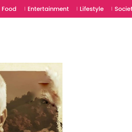
SU
Food
Entertainment
Lifestyle
Socie