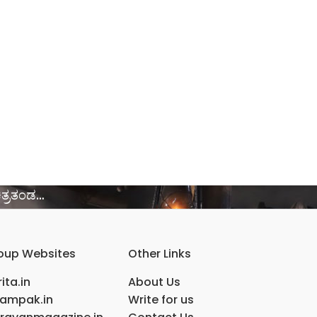
ಿತ್ರತಂಡ…
oup Websites
Other Links
ita.in
About Us
ampak.in
Write for us