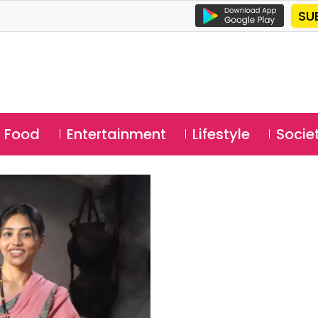
SU
Food
Entertainment
Lifestyle
Socie