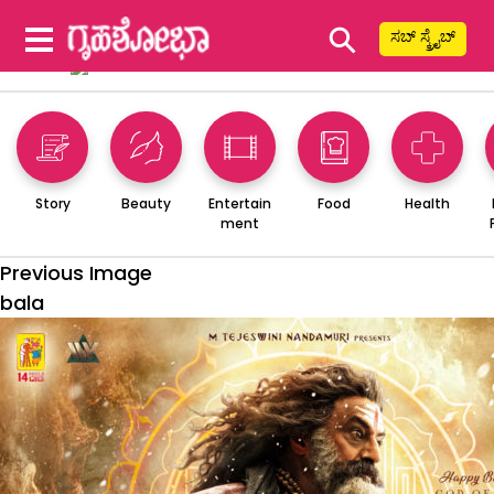
⚲
ಸಬ್ ಸ್ಕ್ರೈಬ್
Story
Beauty
Entertain
Food
Health
ment
Previous Image
bala