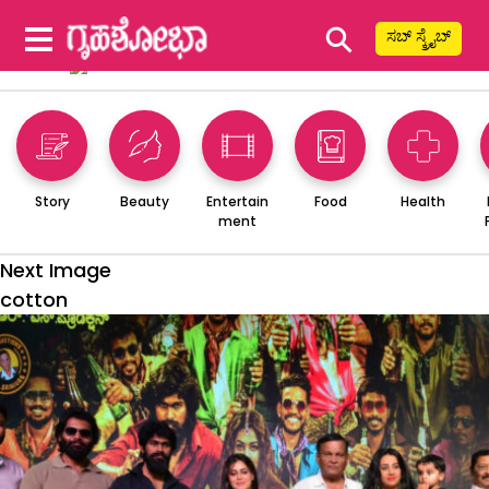
⚲
ಸಬ್ ಸ್ಕ್ರೈಬ್
Story
Beauty
Entertain
Food
Health
ment
Next Image
cotton