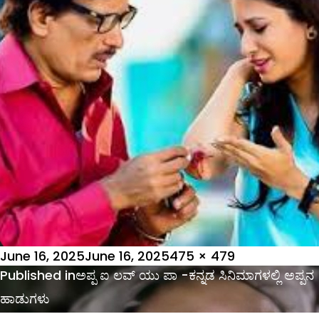
Posted
Full
June 16, 2025
June 16, 2025
475 × 479
on
Post
size
Published in
ಅಪ್ಪ ಐ ಲವ್ ಯು ಪಾ -ಕನ್ನಡ ಸಿನಿಮಾಗಳಲ್ಲಿ ಅಪ್ಪನ
navigation
ಹಾಡುಗಳು