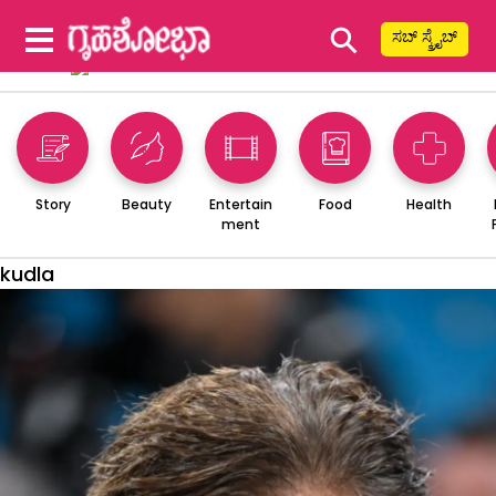
⚲
ಸಬ್ ಸ್ಕ್ರೈಬ್
Story
Beauty
Entertain
Food
Health
ment
kudla