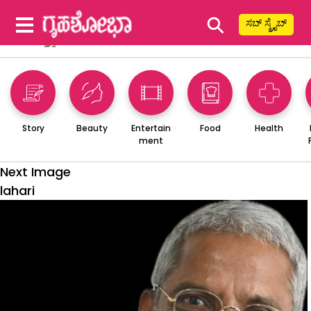
⚲
ಸಬ್ ಸ್ಕ್ರೈಬ್
Story
Beauty
Entertain
Food
Health
ment
Next Image
lahari