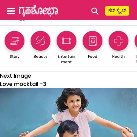
⚲
ಸಬ್ ಸ್ಕ್ರೈಬ್
Story
Beauty
Entertain
Food
Health
ment
Next Image
Love mocktail -3