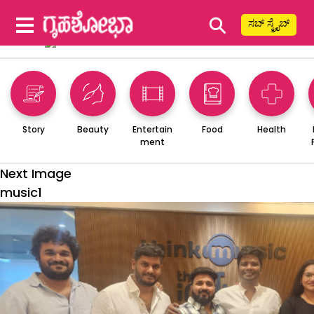
⚲
ಸಬ್ ಸ್ಕ್ರೈಬ್
Story
Beauty
Entertain
Food
Health
ment
Next Image
music1