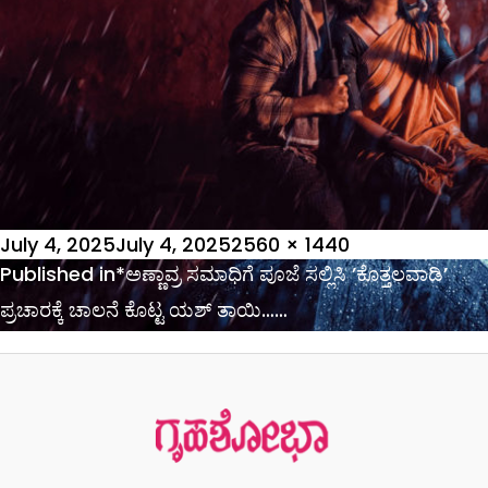
Posted
Full
July 4, 2025
July 4, 2025
2560 × 1440
on
Post
size
Published in
*ಅಣ್ಣಾವ್ರ ಸಮಾಧಿಗೆ ಪೂಜೆ ಸಲ್ಲಿಸಿ ʼಕೊತ್ತಲವಾಡಿʼ
navigation
ಪ್ರಚಾರಕ್ಕೆ ಚಾಲನೆ ಕೊಟ್ಟ ಯಶ್‌ ತಾಯಿ……