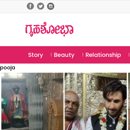
Story
Beauty
Relationship
pooja