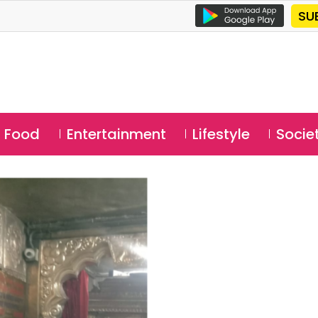
SU
Food
Entertainment
Lifestyle
Socie