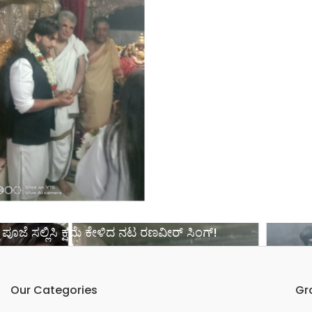
 ಪೂಜೆ ಸಲ್ಲಿಸಿ ಕ್ಷಮೆ ಕೇಳಿದ ನಟ ರಣವೀರ್ ಸಿಂಗ್!
Our Categories
Gr