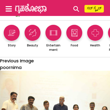
⚲
ಸಬ್ ಸ್ಕ್ರೈಬ್
Story
Beauty
Entertain
Food
Health
ment
Previous Image
poornima