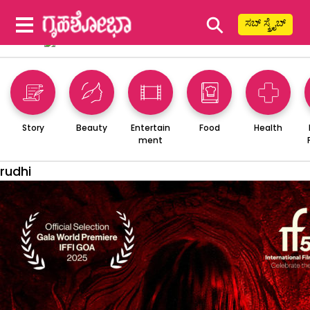
⚲
ಸಬ್ ಸ್ಕ್ರೈಬ್
Story
Beauty
Entertain
Food
Health
ment
rudhi