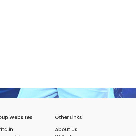
oup Websites
Other Links
ita.in
About Us