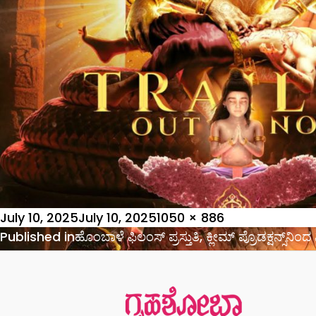
Posted
Full
July 10, 2025
July 10, 2025
1050 × 886
on
Post
size
Published in
ಹೊಂಬಾಳೆ ಫಿಲಂಸ್‌ ಪ್ರಸ್ತುತಿ, ಕ್ಲೀಮ್‌ ಪ್ರೊಡಕ್ಷನ್ಸ್‌ನ
navigation