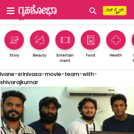
⚲
ಸಬ್ ಸ್ಕ್ರೈಬ್
Story
Beauty
Entertain
Food
Health
ment
ivane-srinivasa-movie-team-with-
shivarajkumar