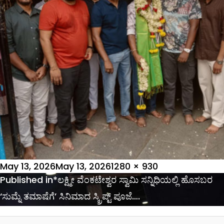
Posted
Full
May 13, 2026
May 13, 2026
1280 × 930
on
Post
size
Published in
*ಲಕ್ಷ್ಮೀ ವೆಂಕಟೇಶ್ವರ ಸ್ವಾಮಿ ಸನ್ನಿಧಿಯಲ್ಲಿ ಹೊಸಬರ
navigation
‘ಸುಮ್ನೆ ತಮಾಷೆಗೆ’ ಸಿನಿಮಾದ ಸ್ಕ್ರಿಪ್ಟ್ ಪೂಜೆ….