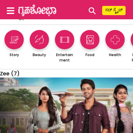
⚲
ಸಬ್ ಸ್ಕ್ರೈಬ್
Story
Beauty
Entertain
Food
Health
ment
Zee (7)