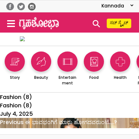
⚲
ಸಬ್ ಸ್ಕ್ರೈಬ್
Story
Beauty
Entertain
Food
Health
ment
Fashion (8)
Fashion (8)
Posted
July 4, 2025
on
Post
Previous
Previous
ಈ ಭಾವಭಂಗಿಗೆ ಮಾರು ಹೋಗದವರುಂಟೆ….?
navigation
post: