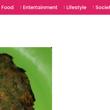
SU
Food
Entertainment
Lifestyle
Socie