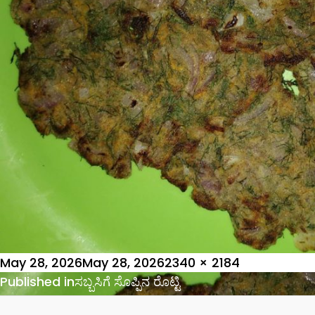
Posted
Full
May 28, 2026
May 28, 2026
2340 × 2184
on
Post
size
Published in
ಸಬ್ಬಸಿಗೆ ಸೊಪ್ಪಿನ ರೊಟ್ಟಿ
navigation