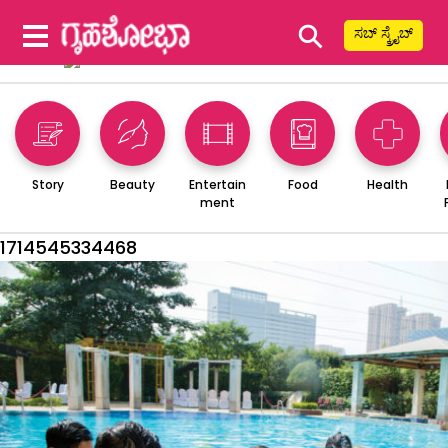
⚲
ಸಬ್ ಸ್ಕ್ರೈಬ್
Story
Beauty
Entertain
Food
Health
ment
1714545334468