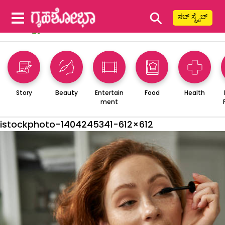
⚲
ಸಬ್ ಸ್ಕ್ರೈಬ್
Story
Beauty
Entertain
Food
Health
ment
istockphoto-1404245341-612×612