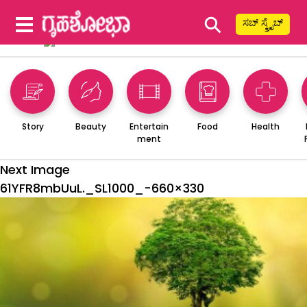
⚲
ಸಬ್ ಸ್ಕ್ರೈಬ್
Story
Beauty
Entertain
Food
Health
ment
Next Image
61YFR8mbUuL._SL1000_-660×330