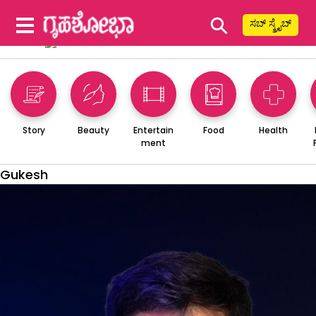
⚲
ಸಬ್ ಸ್ಕ್ರೈಬ್
Story
Beauty
Entertain
Food
Health
ment
Gukesh