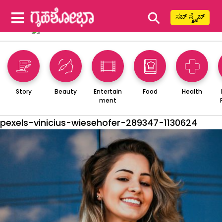
⚲
ಸಬ್ ಸ್ಕ್ರೈಬ್
Story
Beauty
Entertain
Food
Health
ment
pexels-vinicius-wiesehofer-289347-1130624