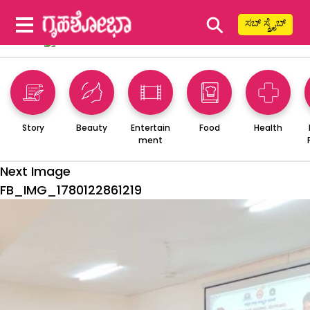
⚲
ಸಬ್ ಸ್ಕ್ರೈಬ್
Story
Beauty
Entertain
Food
Health
ment
Next Image
FB_IMG_1780122861219