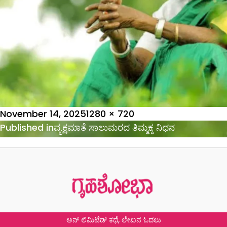
Posted
Full
November 14, 2025
1280 × 720
on
Post
size
Published in
ವೃಕ್ಷಮಾತೆ ಸಾಲುಮರದ ತಿಮ್ಮಕ್ಕ ನಿಧನ
navigation
ಅನ್ ಲಿಮಿಟೆಡ್ ಕಥೆ, ಲೇಖನ ಓದಲು