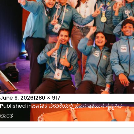
Posted
Full
June 9, 2026
1280 × 917
on
Post
size
Published in
ಜಾಗತಿಕ ವೇದಿಕೆಯಲ್ಲಿ ಹೊಸ ಇತಿಹಾಸ ಸೃಷ್ಟಿಸಿದ
navigation
ಭಾರತ