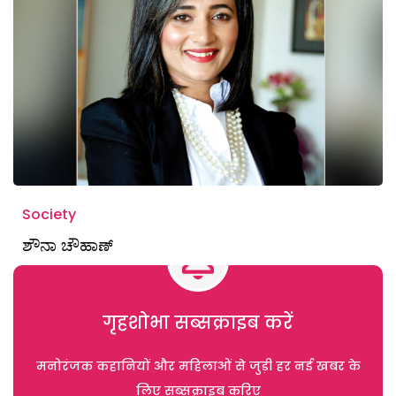
Society
ಶೌನಾ ಚೌಹಾಣ್
गृहशोभा सब्सक्राइब करें
मनोरंजक कहानियों और महिलाओं से जुड़ी हर नई खबर के
लिए सब्सक्राइब करिए