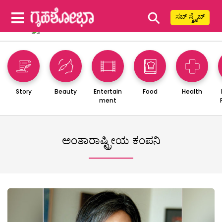
⚲
ಸಬ್ ಸ್ಕ್ರೈಬ್
Story
Beauty
Entertain
Food
Health
ment
ಅಂತಾರಾಷ್ಟ್ರೀಯ ಕಂಪನಿ