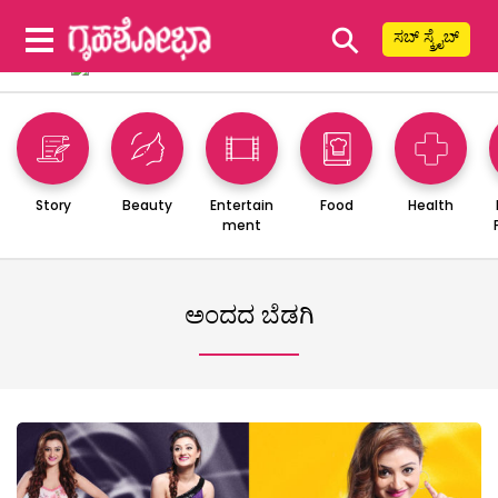
⚲
ಸಬ್ ಸ್ಕ್ರೈಬ್
Story
Beauty
Entertain
Food
Health
ment
ಅಂದದ ಬೆಡಗಿ