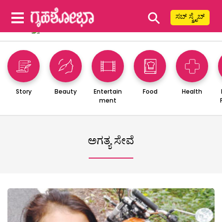
⚲
ಸಬ್ ಸ್ಕ್ರೈಬ್
Story
Beauty
Entertain
Food
Health
ment
ಅಗತ್ಯ ಸೇವೆ