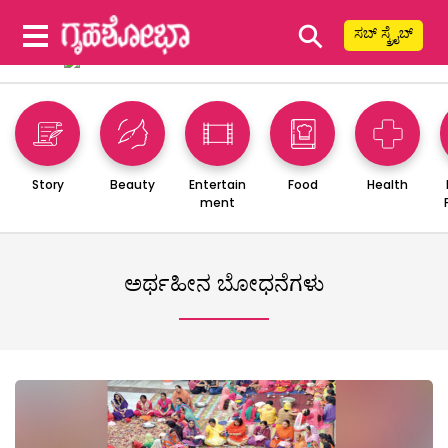
⚲
ಸಬ್ ಸ್ಕ್ರೈಬ್
Story
Beauty
Entertain
Food
Health
ment
ಅರ್ಥಹೀನ ಬೋಧನೆಗಳು