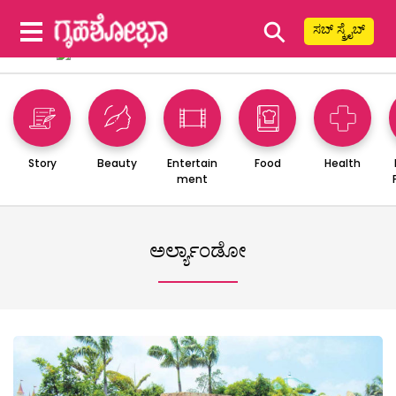
⚲
ಸಬ್ ಸ್ಕ್ರೈಬ್
Story
Beauty
Entertain
Food
Health
ment
ಅರ್ಲ್ಯಾಂಡೋ