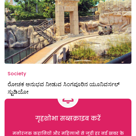
Society
ರೋಚಕ ಅನುಭವ ನೀಡುವ ಸಿಂಗಪೂರಿನ ಯೂನಿವರ್ಸಲ್
ಸ್ಟುಡಿಯೋ
गृहशोभा सब्सक्राइब करें
मनोरंजक कहानियों और महिलाओं से जुड़ी हर नई खबर के