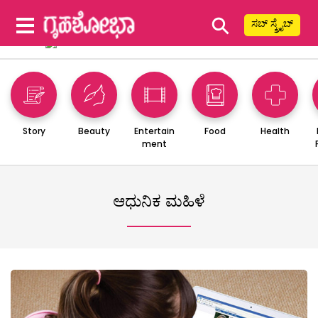
⚲
ಸಬ್ ಸ್ಕ್ರೈಬ್
Story
Beauty
Entertain
Food
Health
ment
ಆಧುನಿಕ ಮಹಿಳೆ