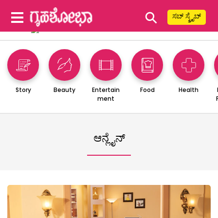
⚲
ಸಬ್ ಸ್ಕ್ರೈಬ್
Story
Beauty
Entertain
Food
Health
ment
ಆನ್ಲೈನ್