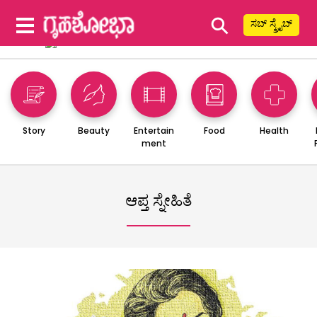
⚲
ಸಬ್ ಸ್ಕ್ರೈಬ್
Story
Beauty
Entertain
Food
Health
ment
ಆಪ್ತ ಸ್ನೇಹಿತೆ