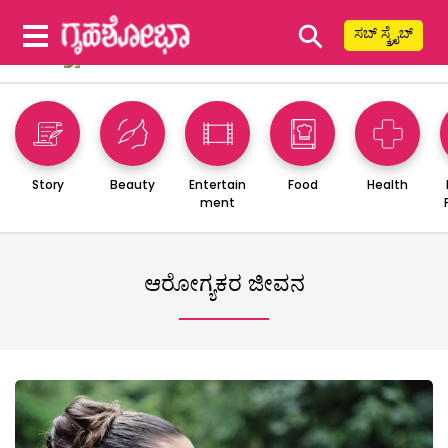
⚲
ಸಬ್ ಸ್ಕ್ರೈಬ್
Story
Beauty
Entertain
Food
Health
ment
ಆರೋಗ್ಯಕರ ಜೀವನ