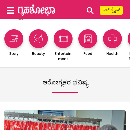
⚲
ಸಬ್ ಸ್ಕ್ರೈಬ್
Story
Beauty
Entertain
Food
Health
ment
ಆರೋಗ್ಯಕರ ಭವಿಷ್ಯ