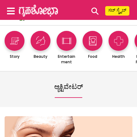
⚲
ಸಬ್ ಸ್ಕ್ರೈಬ್
Story
Beauty
Entertain
Food
Health
ment
ಆ್ಯಕ್ಟಿವೇಟರ್