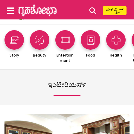
⚲
ಸಬ್ ಸ್ಕ್ರೈಬ್
Story
Beauty
Entertain
Food
Health
ment
ಇಂಟೀರಿಯರ್ಸ್