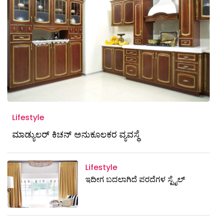
Lifestyle
ಮಾಡ್ಯುಲರ್ ಕಿಚನ್ ಅನುಕೂಲಕರ ವ್ಯವಸ್ಥೆ
Lifestyle
ಇದೀಗ ಬದಲಾಗಿದೆ ಪರದೆಗಳ ಸ್ಟೈಲ್