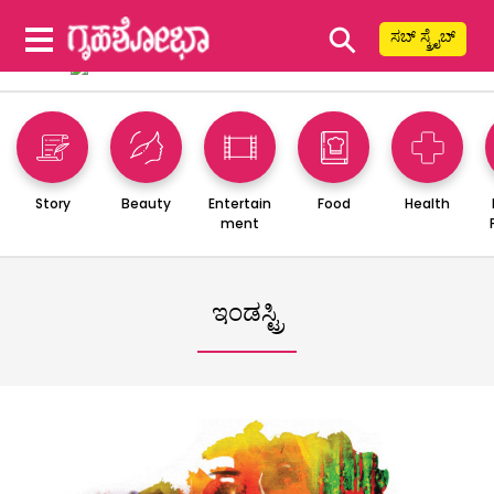
⚲
ಸಬ್ ಸ್ಕ್ರೈಬ್
Story
Beauty
Entertain
Food
Health
ment
ಇಂಡಸ್ಟ್ರಿ