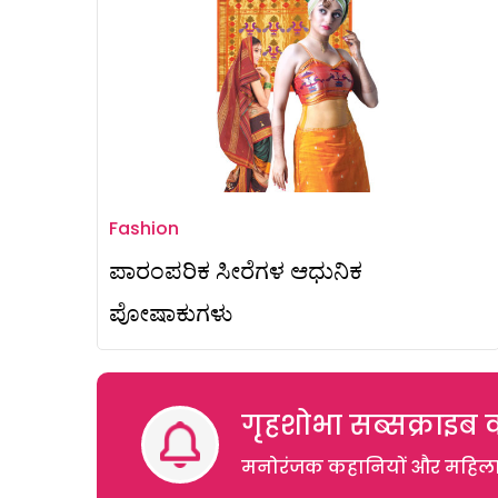
Fashion
ಪಾರಂಪರಿಕ ಸೀರೆಗಳ ಆಧುನಿಕ
ಪೋಷಾಕುಗಳು
गृहशोभा सब्सक्राइब क
मनोरंजक कहानियों और महिलाओं