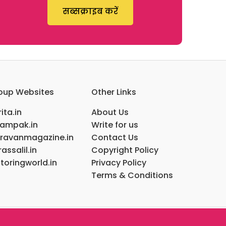
सब्सक्राइब करें
oup Websites
Other Links
ita.in
About Us
ampak.in
Write for us
ravanmagazine.in
Contact Us
assalil.in
Copyright Policy
toringworld.in
Privacy Policy
Terms & Conditions