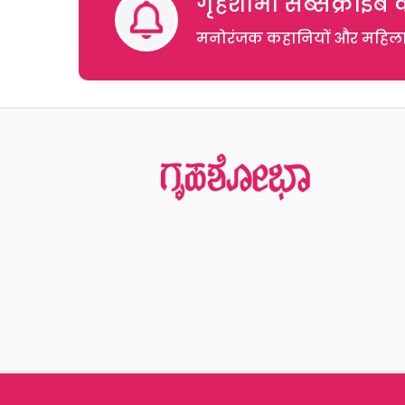
गृहशोभा सब्सक्राइब क
मनोरंजक कहानियों और महिलाओं