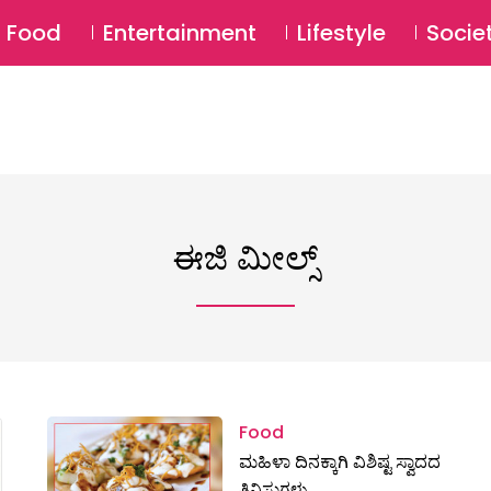
SU
Food
Entertainment
Lifestyle
Socie
ಈಜಿ ಮೀಲ್ಸ್
Food
ಮಹಿಳಾ ದಿನಕ್ಕಾಗಿ ವಿಶಿಷ್ಟ ಸ್ವಾದದ
ತಿನಿಸುಗಳು