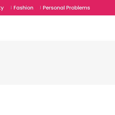
⚲
BSCRIBE
Login
ty
Fashion
Personal Problems
⚲