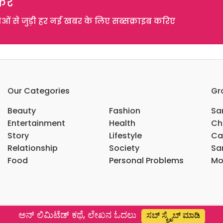
रें
 से जुड़ी हर नई खबर के लिए सब्सक्राइब करिए
Our Categories
Gr
Beauty
Fashion
Sar
Entertainment
Health
Ch
Story
Lifestyle
Ca
Relationship
Society
Sar
Food
Personal Problems
Mo
ಅನ್ ಲಿಮಿಟೆಡ್ ಕಥೆ, ಲೇಖನ ಓದಲು
ಸಬ್ ಸ್ಕ್ರೈಬ್ ಮಾಡಿ