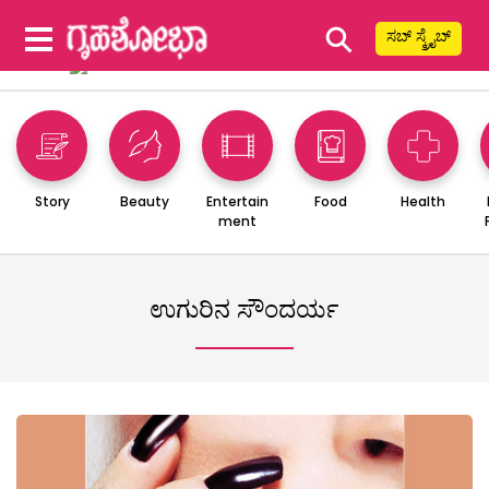
⚲
ಸಬ್ ಸ್ಕ್ರೈಬ್
Story
Beauty
Entertain
Food
Health
ment
ಉಗುರಿನ ಸೌಂದರ್ಯ