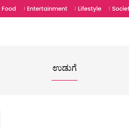
SU
Food
Entertainment
Lifestyle
Socie
ಉಡುಗೆ