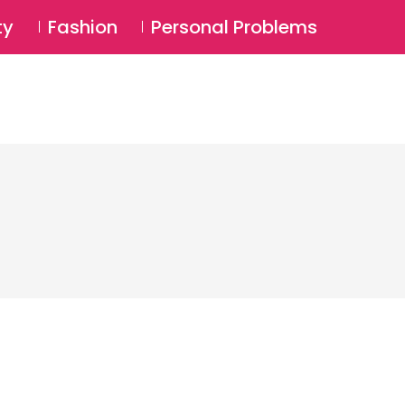
⚲
BSCRIBE
Login
ty
Fashion
Personal Problems
⚲