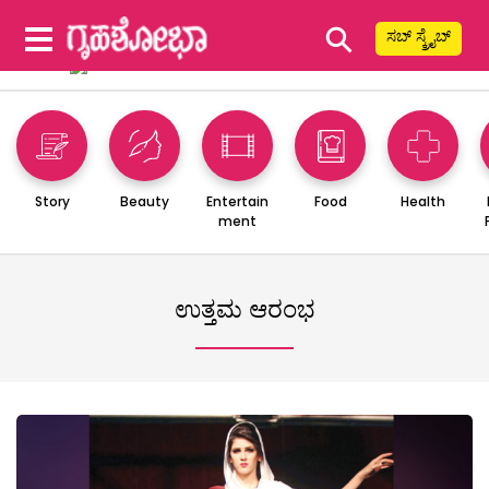
⚲
ಸಬ್ ಸ್ಕ್ರೈಬ್
Story
Beauty
Entertain
Food
Health
ment
ಉತ್ತಮ ಆರಂಭ