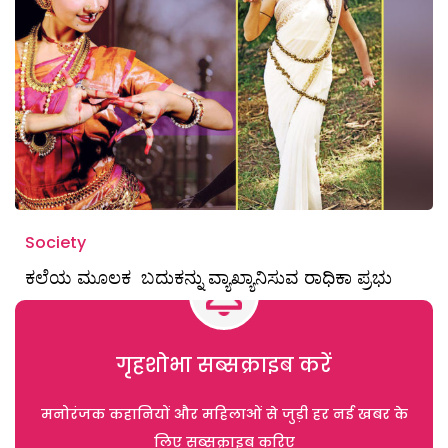
Society
ಕಲೆಯ ಮೂಲಕ ಬದುಕನ್ನು ವ್ಯಾಖ್ಯಾನಿಸುವ ರಾಧಿಕಾ ಪ್ರಭು
गृहशोभा सब्सक्राइब करें
मनोरंजक कहानियों और महिलाओं से जुड़ी हर नई खबर के
लिए सब्सक्राइब करिए