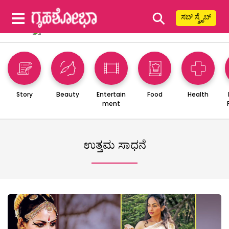
⚲
ಸಬ್ ಸ್ಕ್ರೈಬ್
Story
Beauty
Entertain
Food
Health
ment
ಉತ್ತಮ ಸಾಧನೆ