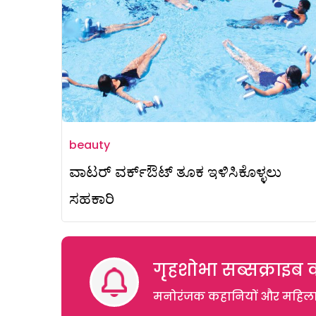
beauty
ವಾಟರ್ ವರ್ಕ್ಔಟ್ ತೂಕ ಇಳಿಸಿಕೊಳ್ಳಲು
ಸಹಕಾರಿ
गृहशोभा सब्सक्राइब क
मनोरंजक कहानियों और महिलाओं