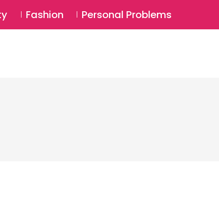
⚲
BSCRIBE
Login
ty
Fashion
Personal Problems
⚲