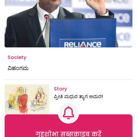
Society
ವಿಹಂಗಮ
Story
ಪ್ರೀತಿ ಮಧುರ ತ್ಯಾಗ ಅಮರ!
गृहशोभा सब्सक्राइब करें